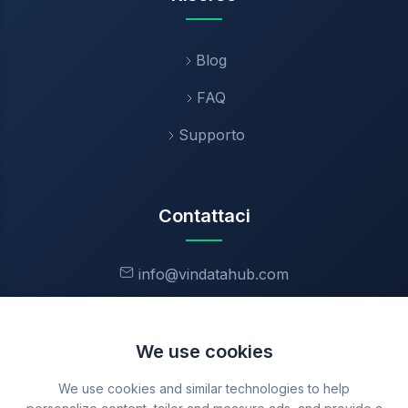
Blog
FAQ
Supporto
Contattaci
info@vindatahub.com
VINdatahub inc.
88 Queensway
We use cookies
Central, Hong Kong
We use cookies and similar technologies to help