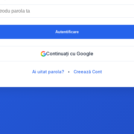
Autentificare
Continuați cu Google
Ai uitat parola?
•
Creează Cont