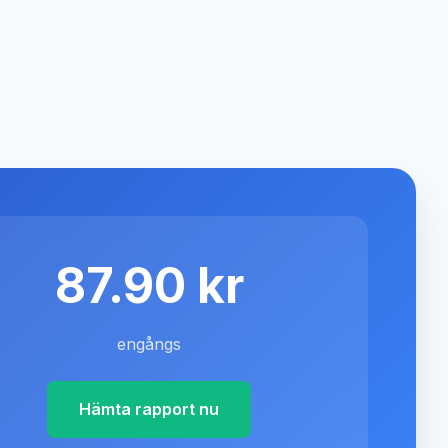
87.90 kr
engångs
Hämta rapport nu