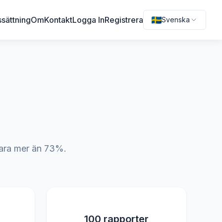
ssättning
Om
Kontakt
Logga In
Registrera
Svenska
 Spara mer än 73%.
100 rapporter