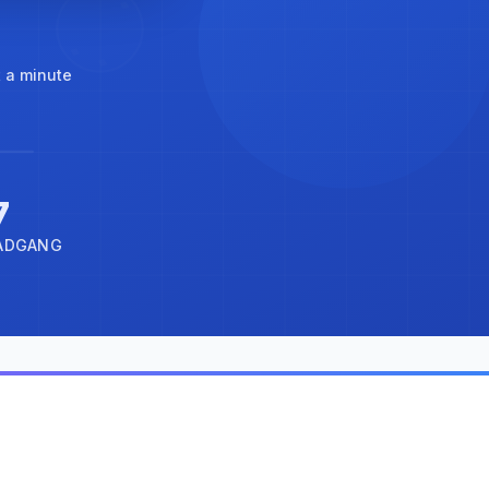
t a minute
7
 ADGANG