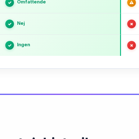
Omfattende
✓
⚠
Nej
✓
✗
Ingen
✓
✗