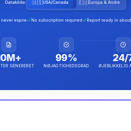
🇺🇸
🇪🇺
Datakilde:
USA/Canada
Europa & Andre
 never expire
No subscription required
Report ready in abou
10M+
99%
24/
TER GENERERET
NØJAGTIGHEDSGRAD
ØJEBLIKKELIG