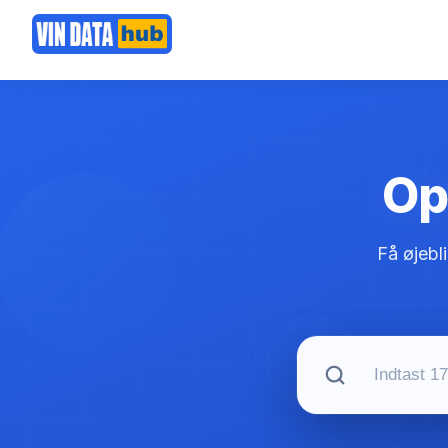
Opl
Få øjebl