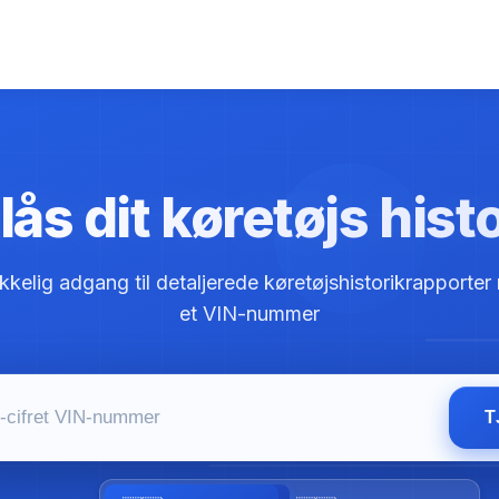
ås dit køretøjs hist
ikkelig adgang til detaljerede køretøjshistorikrapporter
et VIN-nummer
T