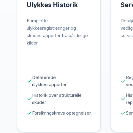
Ulykkes Historik
Ser
Komplette
Detalj
ulykkesregistreringer og
vedlig
skadesrapporter fra pålidelige
servi
kilder
Detaljerede
Re
ulykkesrapporter
ved
Historik over strukturelle
His
skader
rep
Forsikringskravs optegnelser
Ser