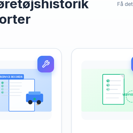
retøjshistorik
Få deta
orter
SERVICE RECORDS
VERIFIE
OIL