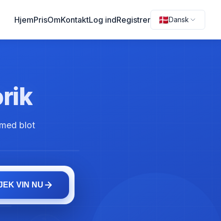
Hjem
Pris
Om
Kontakt
Log ind
Registrer
Dansk
orik
 med blot
JEK VIN NU