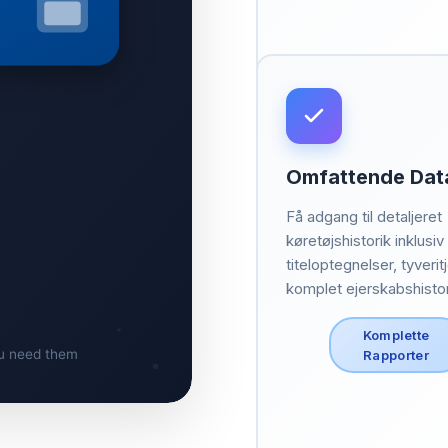
Omfattende Dat
Få adgang til detaljeret
køretøjshistorik inklusiv
titeloptegnelser, tyverit
komplet ejerskabshistor
Komplette
Rapporter