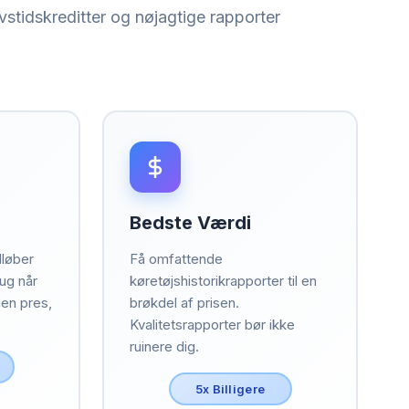
stidskreditter og nøjagtige rapporter
Bedste Værdi
dløber
Få omfattende
rug når
køretøjshistorikrapporter til en
gen pres,
brøkdel af prisen.
Kvalitetsrapporter bør ikke
ruinere dig.
5x Billigere