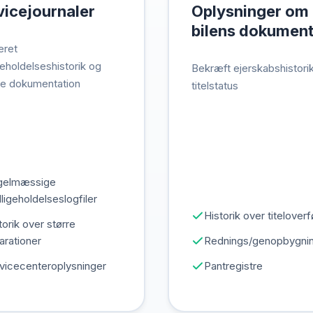
vicejournaler
Oplysninger om
bilens dokument
eret
eholdelseshistorik og
Bekræft ejerskabshistori
ce dokumentation
titelstatus
gelmæssige
ligeholdelseslogfiler
Historik over titeloverf
torik over større
arationer
Rednings/genopbygnin
vicecenteroplysninger
Pantregistre