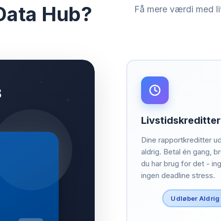
Data Hub?
Få mere værdi med liv
Livstidskreditter
Dine rapportkreditter u
aldrig. Betal én gang, b
du har brug for det - in
ingen deadline stress.
Udløber Aldrig