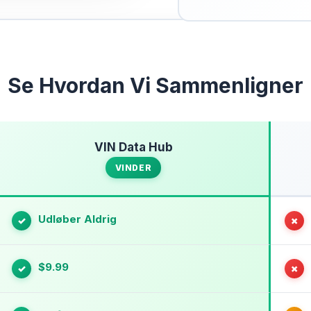
Se Hvordan Vi Sammenligner
VIN Data Hub
VINDER
Udløber Aldrig
✓
✗
$9.99
✓
✗