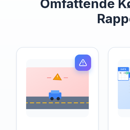
Omfattende Kø
Rapp
DATE
15
22
29
!