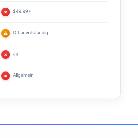
$49.99+
✗
Oft unvollständig
⚠
Ja
✗
Allgemein
✗