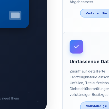
Abgabestress.
Verfallen Nie
Umfassende Da
Zugriff auf detaillierte
Fahrzeughistorie einsch
Unfällen, Titelaufzeich
Diebstahlüberprüfunge
vollständiger Besitzges
Vollständige