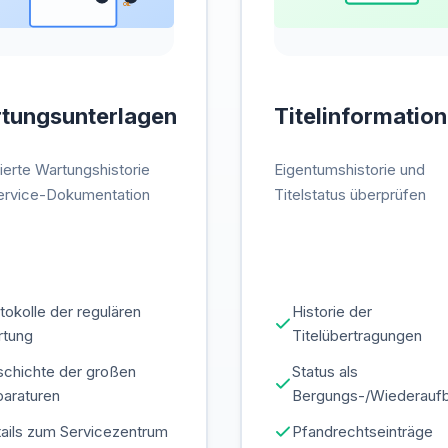
OIL
tungsunterlagen
Titelinformatio
lierte Wartungshistorie
Eigentumshistorie und
ervice-Dokumentation
Titelstatus überprüfen
tokolle der regulären
Historie der
rtung
Titelübertragungen
chichte der großen
Status als
araturen
Bergungs-/Wiederauf
ails zum Servicezentrum
Pfandrechtseinträge