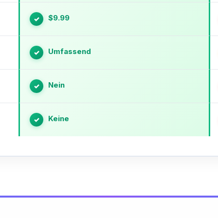
$9.99
✓
Umfassend
✓
Nein
✓
Keine
✓