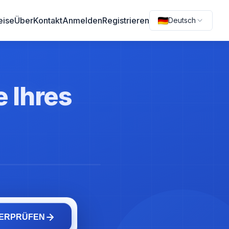
eise
Über
Kontakt
Anmelden
Registrieren
Deutsch
e Ihres
BERPRÜFEN