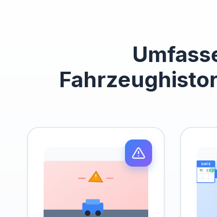
Umfass
Fahrzeughistor
DATE
15
22
29
!